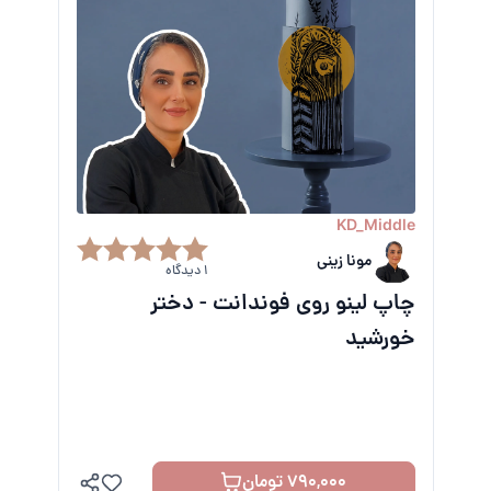
KD_Middle
مونا زینی
1 دیدگاه
چاپ لینو روی فوندانت - دختر
خورشید
790,000 تومان