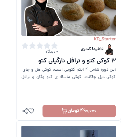
KD_Starter
فاطیما کندری
0 دیدگاه
3 کوکی کتو و ترافل نارگیلی کتو
این دوره شامل 4 آیتم کتویی است: کوکی هل و چای،
کوکی دبل چاکلت، کوکی ماسالا ی کتو وگان و ترافل
نارگیل کتویی می باشد.
490,000 تومان