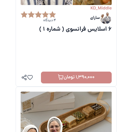
KD_Middle
سارای
4 دیدگاه
6 اسلایس فرانسوی ( شماره 1 )
1,390,000 تومان