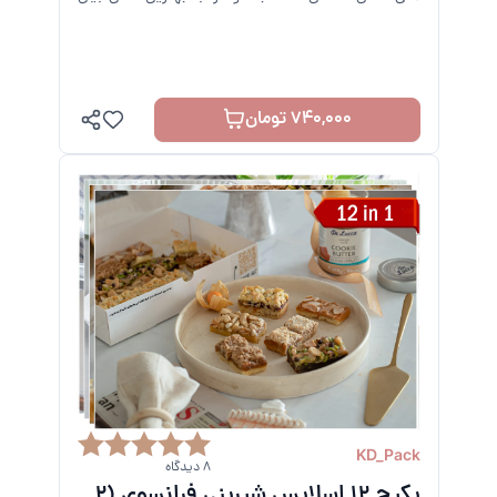
می کنند.
740,000 تومان
KD_Pack
8 دیدگاه
پکیج 12 اسلایس شیرینی فرانسوی
(2