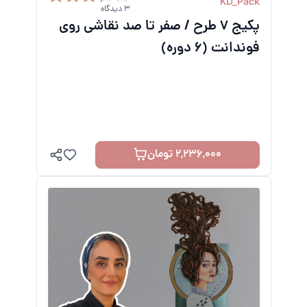
KD_Pack
3 دیدگاه
پکیج 7 طرح / صفر تا صد نقاشی روی
فوندانت
(6 دوره)
2,236,000 تومان