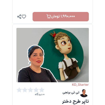
1,990,000 تومان
KD_Starter
تی تی برنجی
0 دیدگاه
تاپر طرح دختر