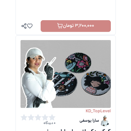
کنار شماست.
3,200,000 تومان
KD_TopLevel
سارا یوسفی
0 دیدگاه