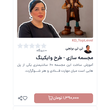
KD_TopLevel
تی تی برنجی
0 دیدگاه
مجسمه سازی - طرح وایکینگ
آموزش ساخت این مجسمه 60 سانتیمتری یکی از پل
هایی است میان مهارت قـــنادی و هنر شـــوگرآرت.
1,390,000 تومان