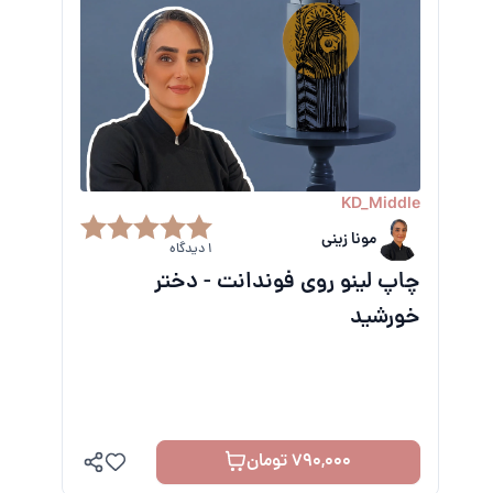
KD_Middle
مونا زینی
1 دیدگاه
چاپ لینو روی فوندانت - دختر
خورشید
790,000 تومان