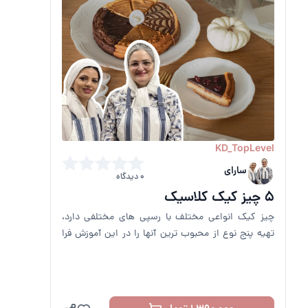
KD_TopLevel
سارای
0 دیدگاه
6 کیک براونی
براونی ها علی الخصوص در آمریکای شمالی، دسر خانگی
رایجی هستند و در رستوران ها، بستنی فروشی ها و
کافه ها نیز محبوب هستند.