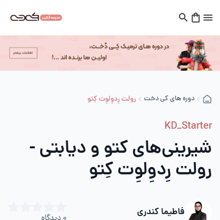
دوره های کی دخت
رولت رِدوِلوِت کِتو
KD_Starter
شیرینی‌های کتو و دیابتی -
رولت رِدوِلوِت کِتو
فاطیما کندری
0
دیدگاه