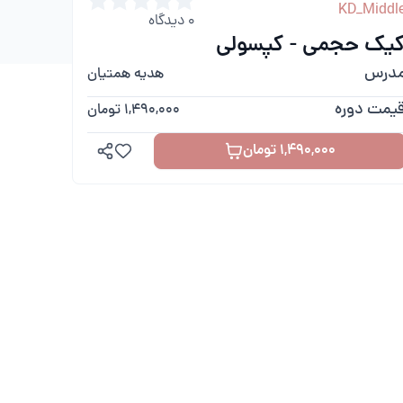
KD_Middl
0
دیدگاه
یک حجمی - کپسولی
درس
هدیه همتیان
یمت دوره
1,490,000 تومان
1,490,000 تومان