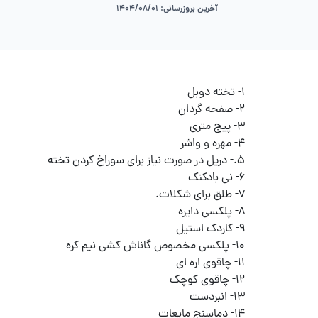
آخرین بروزرسانی: 1404/08/01
1- تخته دوبل
2- صفحه گردان
3- پیج متری
4- مهره و واشر
5.- دریل در صورت نیاز برای سوراخ کردن تخته
6- نی بادکنک
7- طلق برای شکلات.
8- پلکسی دایره
9- کاردک استیل
10- پلکسی مخصوص گاناش کشی نیم کره
11- چاقوی اره ای
12- چاقوی کوچک
13- انبردست
14- دماسنج مایعات