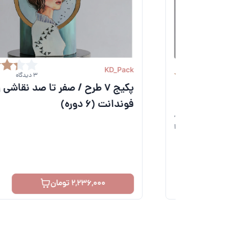
KD_Pack
3 دیدگاه
پکیج 7 طرح / صفر تا صد نقاشی روی
فوندانت
(6 دوره)
خوراکی,
 شما را
2,236,000 تومان