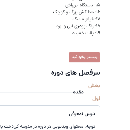
15- دستگاه ایربراش
16- خط کش بزرگ و کوچک
17- فیلتر ماسک
18- رنگ پودری آبی و زرد
19- پالت خمیده
بیشتر بخوانید
سرفصل های دوره
بخش
مقدمه
اول
درس 1
معرفی
توجه: محتوای ویدیویی هر دوره در مدرسه کی‌دخت به‌صور