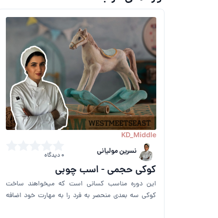
KD_Middle
نسرین مولیانی
0 دیدگاه
کوکی حجمی - اسب چوبی
د ساخت
این دوره مناسب کسانی است که میخواهند ساخت
د اضافه
کوکی سه بعدی منحصر به فرد را به مهارت خود اضافه
کنند.