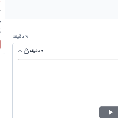
r
ک
م
ق
9 دقیقه
0 دقیقه