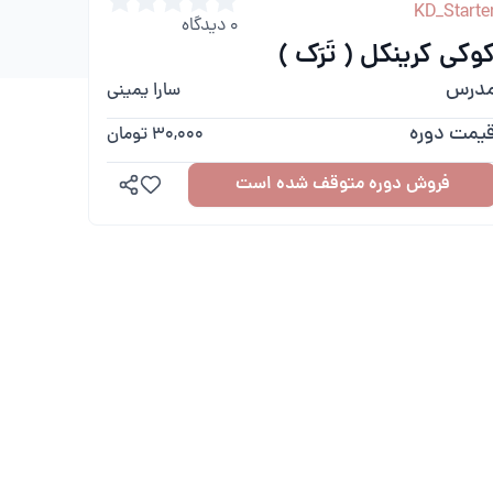
KD_Starte
0
دیدگاه
وکی کرینکل ( تَرَک )
درس
سارا یمینی
یمت دوره
30,000 تومان
فروش دوره متوقف شده است