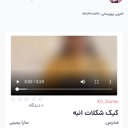
آخرین بروزرسانی: 1403/08/21
KD_Starter
0
دیدگاه
کیک شکلات انبه
مدرس
سارا یمینی