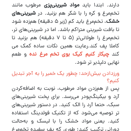
دارند. ابتدا باید
مواد شیرینی‌پزی
مرطوب مانند
تخم‌مرغ و کره را با شکر هم بزنید. در
شیرینی‌های
خشک
، تخم‌مرغ باید کم (زیر 5 دقیقه) هم‌زده شود
تا بافت شیرینی متراکم باشد. اما در شیرینی‌های تر،
تخم‌مرغ را طولانی‌تر (5 تا 7 دقیقه) هم بزنید تا
کاملا پف کند.رعایت همین نکات ساده کمک می
کند
چیکار کنیم کیک بوی تخم مرغ نده
و طعم
نهایی دلپذیر تر شود.
ورزدادن بیش‌از‌حد؛ چطور یک خمیر را به آجر تبدیل
کنیم؟
پس از هم‌زدن مواد مرطوب، نوبت به اضافه‌کردن
آرد و بیکینگ‌پودر می‌رسد. برای پخت شیرینی‌های
سبک، حتما آرد را الک کنید. در دستور شیرینی‌های
تر توصیه می‌شود که از تکنیک فولدینگ استفاده
کنید. یعنی مواد خشک را با لیسک و به‌حالت
دورانی ترکیب کنید؛ طوری که پف سفیده تخم‌مرغ